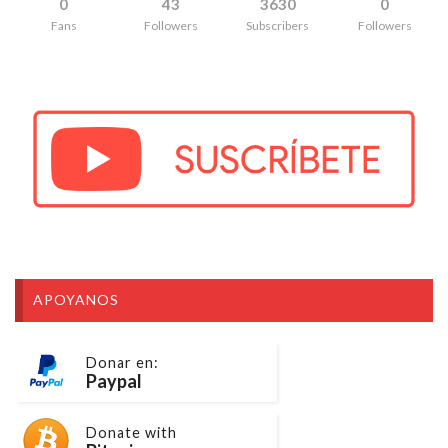
0
43
3630
0
Fans
Followers
Subscribers
Followers
APOYANOS
Donar en:
Paypal
Donate with