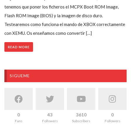
tenemos que poner los ficheros el MCPX Boot ROM Image,
Flash ROM Image (BIOS) y la imagen de disco duro.
Testearemos como funciona el mando de XBOX correctamente
con XEMU. Os enseñamos como convertir […]
READ MORE
SIGUEME
0
43
3610
0
Fans
Followers
Subscribers
Followers