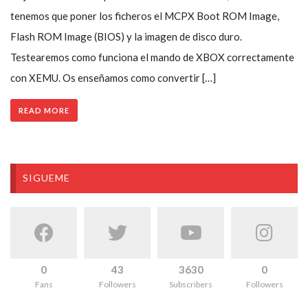
tenemos que poner los ficheros el MCPX Boot ROM Image,
Flash ROM Image (BIOS) y la imagen de disco duro.
Testearemos como funciona el mando de XBOX correctamente
con XEMU. Os enseñamos como convertir […]
READ MORE
SIGUEME
0
43
3630
0
Fans
Followers
Subscribers
Followers