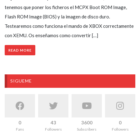
tenemos que poner los ficheros el MCPX Boot ROM Image,
Flash ROM Image (BIOS) y la imagen de disco duro.
Testearemos como funciona el mando de XBOX correctamente
con XEMU. Os enseñamos como convertir […]
READ MORE
SIGUEME
0
43
3600
0
Fans
Followers
Subscribers
Followers