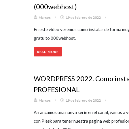
(000webhost)
Marcos
/
19 de febrero de 2022
/
En este video veremos como instalar de forma muy
gratuito 000webhost.
READ MORE
WORDPRESS 2022. Como insta
PROFESIONAL
Marcos
/
19 de febrero de 2022
/
Arrancamos una nueva serie en el canal, vamos a 
con Plesk para tener nuestra pagina web profesion