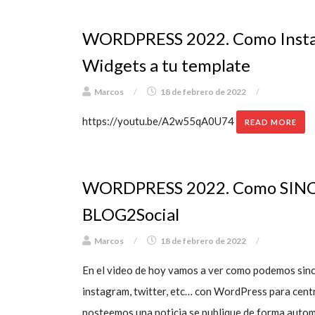
WORDPRESS 2022. Como Inst
Widgets a tu template
Marcos
/
18 de febrero de 2022
/
https://youtu.be/A2w55qA0U74
READ MORE
WORDPRESS 2022. Como SINC
BLOG2Social
Marcos
/
18 de febrero de 2022
/
En el video de hoy vamos a ver como podemos sinc
instagram, twitter, etc… con WordPress para cent
posteemos una noticia se publique de forma automá