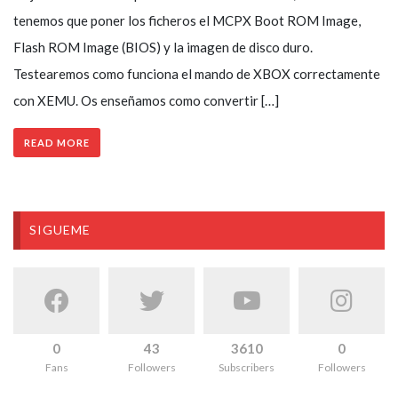
tenemos que poner los ficheros el MCPX Boot ROM Image,
Flash ROM Image (BIOS) y la imagen de disco duro.
Testearemos como funciona el mando de XBOX correctamente
con XEMU. Os enseñamos como convertir […]
READ MORE
SIGUEME
0
43
3610
0
Fans
Followers
Subscribers
Followers