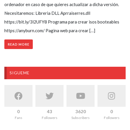
ordenador en caso de que quieres actualizar a dicha versión.
Necesitaremos: Libreria DLL Aprraiserres.dll
https://bit.ly/3l2UFY8 Programa para crear isos booteables
https://anyburn.com/ Pagina web para crear […]
READ MORE
SIGUEME
0
43
3620
0
Fans
Followers
Subscribers
Followers