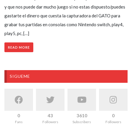
y que nos puede dar mucho juego si no estas dispuesto/puedes
gastarte el dinero que cuesta la capturadora del GATO para
grabar tus partidas en consolas como Nintendo switch, play4,
play5, pc, […]
READ MORE
SIGUEME
0
43
3610
0
Fans
Followers
Subscribers
Followers