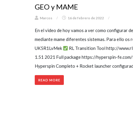
GEO y MAME
Marcos
/
16 de febrero de 2022
/
En el video de hoy vamos a ver como configurar d
mediante mame diferentes sistemas. Para ello os r
UK5R1LvMek
RL Transition Tool http://www.
1.51 2021 Full package https://hyperspin-fe.com
Hyperspin Completo + Rocket launcher configura
READ MORE