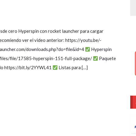
esde cero Hyperspin con rocket launcher para cargar
ecomiendo ver el video anterior: https://youtu.be/-
rlauncher.com/downloads.php?do=file&id=4
Hyperspin
/files/file/17585-hyperspin-151-full-package/
Paquete
do https://bit.ly/2YYWL41
Listas para […]