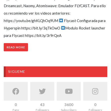
Dreamcast, Naomy, Atomiswave: Emulador FLYCAST. Para ello
os recomiendo ver los videos anteriores:
https://youtu.be/ghKLQhOq9UM
Flycast Configurada para
Hyperspin https://bit.ly/3qTkOwO
Modulo Rocket launcher
para Flycast https://bit.ly/3r9rQeA​
READ MORE
SIGUEME
0
43
3600
0
Fans
Followers
Subscribers
Followers