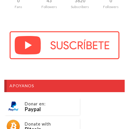
0
43
3620
0
Fans
Followers
Subscribers
Followers
APOYANOS
Donar en:
Paypal
Donate with