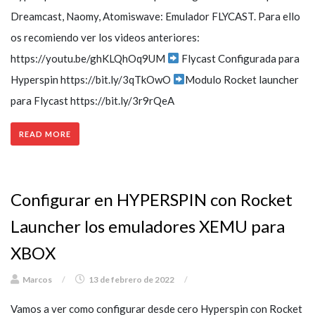
Dreamcast, Naomy, Atomiswave: Emulador FLYCAST. Para ello
os recomiendo ver los videos anteriores:
https://youtu.be/ghKLQhOq9UM
Flycast Configurada para
Hyperspin https://bit.ly/3qTkOwO
Modulo Rocket launcher
para Flycast https://bit.ly/3r9rQeA​
READ MORE
Configurar en HYPERSPIN con Rocket
Launcher los emuladores XEMU para
XBOX
Marcos
/
13 de febrero de 2022
/
Vamos a ver como configurar desde cero Hyperspin con Rocket