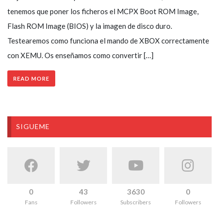
tenemos que poner los ficheros el MCPX Boot ROM Image,
Flash ROM Image (BIOS) y la imagen de disco duro.
Testearemos como funciona el mando de XBOX correctamente
con XEMU. Os enseñamos como convertir […]
READ MORE
SIGUEME
0
43
3630
0
Fans
Followers
Subscribers
Followers