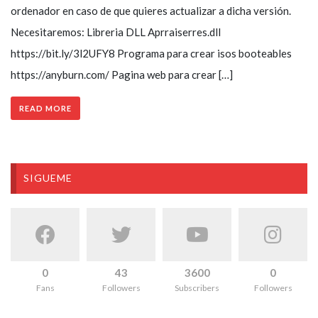
ordenador en caso de que quieres actualizar a dicha versión.
Necesitaremos: Libreria DLL Aprraiserres.dll
https://bit.ly/3l2UFY8 Programa para crear isos booteables
https://anyburn.com/ Pagina web para crear […]
READ MORE
SIGUEME
0
43
3600
0
Fans
Followers
Subscribers
Followers