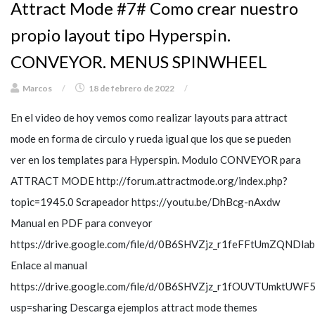
Attract Mode #7# Como crear nuestro
propio layout tipo Hyperspin.
CONVEYOR. MENUS SPINWHEEL
Marcos
/
18 de febrero de 2022
/
En el video de hoy vemos como realizar layouts para attract
mode en forma de circulo y rueda igual que los que se pueden
ver en los templates para Hyperspin. Modulo CONVEYOR para
ATTRACT MODE http://forum.attractmode.org/index.php?
topic=1945.0 Scrapeador https://youtu.be/DhBcg-nAxdw
Manual en PDF para conveyor
https://drive.google.com/file/d/0B6SHVZjz_r1feFFtUmZQNDla
Enlace al manual
https://drive.google.com/file/d/0B6SHVZjz_r1fOUVTUmktUWF5
usp=sharing Descarga ejemplos attract mode themes