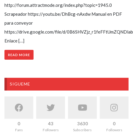
http://forum.attractmode.org/index.php?topic=1945.0
Scrapeador https://youtu.be/DhBcg-nAxdw Manual en PDF
para conveyor
https://drive.google.com/file/d/0B6SHVZjz_r1feFFtUmZQNDla
Enlace […]
READ MORE
SIGUEME
0
43
3630
0
Fans
Followers
Subscribers
Followers