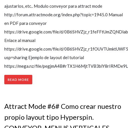
ajustarlos, etc.. Modulo conveyor para attract mode
http://forum.attractmode.org/index.php?topic=1945.0 Manual
en PDF para conveyor
https://drive.google.com/file/d/0B6SHVZjz_r1feFFtUmZQNDla
Enlace al manual
https://drive.google.com/file/d/0B6SHVZjz_r1fOUVTUmktUWF5
usp=sharing Ejemplo de layout del tutorial
https://mega.nz/file/pegjmA4B#rTX1H6MjtTVB3blY8rIRMDe
READ MORE
Attract Mode #6# Como crear nuestro
propio layout tipo Hyperspin.
CONVEYOR. MENUS VERTICALES