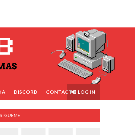
DA
DISCORD
CONTACTO
LOG IN
SIGUEME