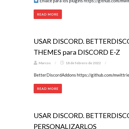
Enlace para los plugins https://github.com/mw
READ MORE
USAR DISCORD. BETTERDISCOR
THEMES para DISCORD E-Z
Marcos
/
18 de febrero de 2022
/
BetterDiscordAddons https://github.com/mwittr
READ MORE
USAR DISCORD. BETTERDISCOR
PERSONALIZARLOS