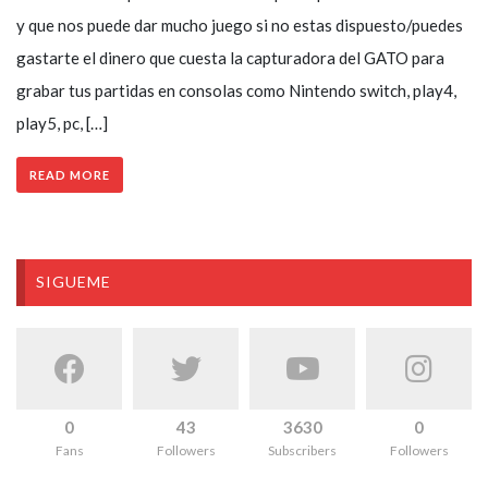
y que nos puede dar mucho juego si no estas dispuesto/puedes
gastarte el dinero que cuesta la capturadora del GATO para
grabar tus partidas en consolas como Nintendo switch, play4,
play5, pc, […]
READ MORE
SIGUEME
0
43
3630
0
Fans
Followers
Subscribers
Followers