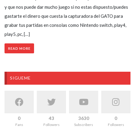
y que nos puede dar mucho juego si no estas dispuesto/puedes
gastarte el dinero que cuesta la capturadora del GATO para
grabar tus partidas en consolas como Nintendo switch, play4,
play5, pc, […]
READ MORE
SIGUEME
0
43
3630
0
Fans
Followers
Subscribers
Followers