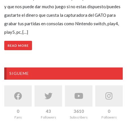
y que nos puede dar mucho juego si no estas dispuesto/puedes
gastarte el dinero que cuesta la capturadora del GATO para
grabar tus partidas en consolas como Nintendo switch, play4,
play5, pc, […]
READ MORE
SIGUEME
0
43
3610
0
Fans
Followers
Subscribers
Followers