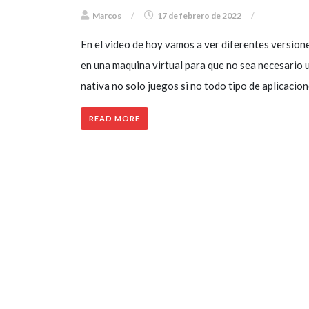
Marcos
/
17 de febrero de 2022
/
En el video de hoy vamos a ver diferentes version
en una maquina virtual para que no sea necesario
nativa no solo juegos si no todo tipo de aplicacio
READ MORE