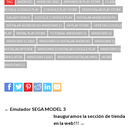
TAG
ANDROID
ANDROID 2022
APKMIRROR PLAY STORE
CLASH
ROYALE GOOGLE PLAY
CONSOLE PLAY STORE
DESINSTALAR PLAY STORE
GALAXY NEXUS
GOOGLE CONSOLE PLAY
INSTALAR ANDROID EN PC
INSTALAR ANDROID EN WINDOWS 11
MI PLAY STORE
OFERTAS GOOGLE
PLAY
PAYPAL PLAY STORE
TUTORIAL WINDOWS 11
WINDOWS 11
WINDOWS 11 2022
WINDOWS 11 INSTALAR ANDROID
WINDOWS 11
INSTALAR APTOIDE
WINDOWS 11 INSTALAR GOOGLE PLAY
WINDOWS 11
SIMULATOR
WINDOWS 11ISO
WINDOWS INSTALAR APKS
WORD
WINDOWS 11
← Emulador SEGA MODEL 3
Inauguramos la sección de tienda
en la web!!! →