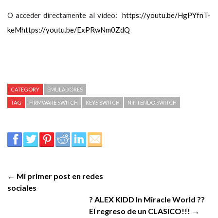
O acceder directamente al video:
https://youtu.be/HgPYfnT-
keMhttps://youtu.be/ExPRwNm0ZdQ
CATEGORY
EMULADORES
TAG
FIRMWARE SWITCH
KEYS SWITCH
NINTENDO SWITCH
← Mi primer post en redes
sociales
? ALEX KIDD In Miracle World ??
El regreso de un CLASICO!!! →